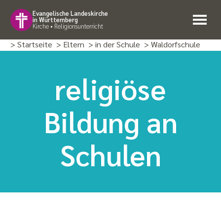
Evangelische Landeskirche
in Württemberg
Kirche • Religionsunterricht
> Startseite
> Eltern
> in der Schule
> Waldorfschule
religiöse
Bildung an
Schulen