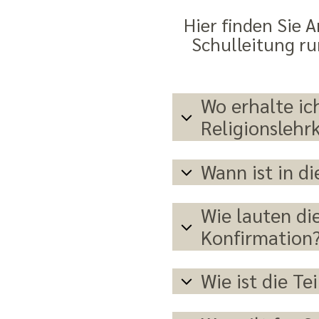
Hier finden Sie A
Schulleitung ru
Wo erhalte ic
Religionslehr
Wann ist in d
Wie lauten d
Konfirmation
Wie ist die T