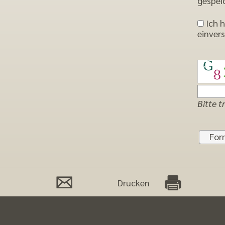
gespei
Ich 
einver
Bitte t
Drucken