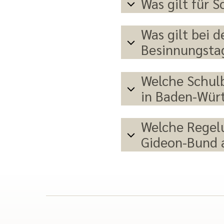
Was gilt für 
Was gilt bei 
Besinnungsta
Welche Schulb
in Baden-Wür
Welche Regelu
Gideon-Bund 