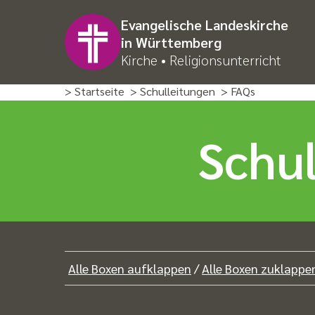
Evangelische Landeskirche
in Württemberg
Kirche • Religionsunterricht
> Startseite
> Schulleitungen
> FAQs
Schul
Alle Boxen aufklappen
/
Alle Boxen zuklappe