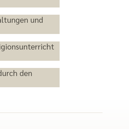
taltungen und
igionsunterricht
 durch den