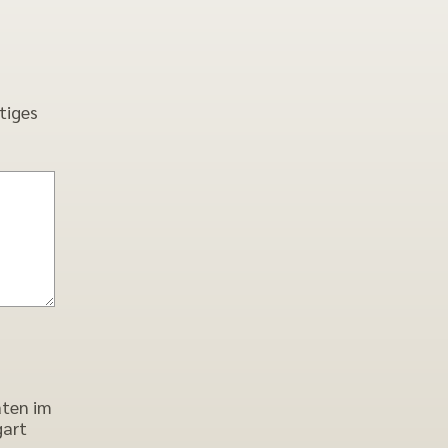
tiges
aten im
gart