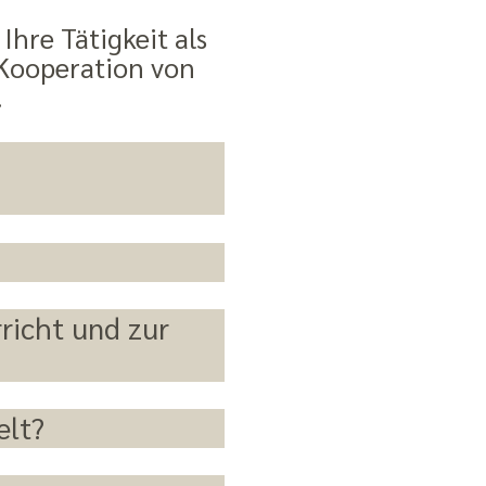
Ihre Tätigkeit als
 Kooperation von
.
richt und zur
elt?