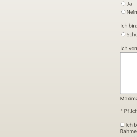
Ja
Nei
Ich bin
Schü
Ich ve
Maxima
* Pflic
Ich b
Rahmen