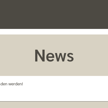
News
nden werden!